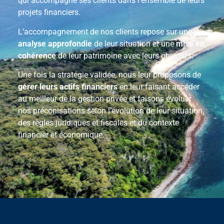
qui accompagne ses clients dans l’ensemble de leurs
projets financiers.
L’accompagnement de nos clients repose sur une
analyse approfondie
de leur situation et une
mise en
cohérence
de leur patrimoine avec leurs objectifs.
Une fois la stratégie validée, nous leur proposons de
gérer leurs actifs financiers
en leur faisant accéder
au meilleur de la gestion privée et faisons évoluer
nos préconisations selon l’évolution de leur situation,
des règles juridiques et fiscales et du contexte
financier et économique.