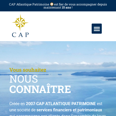
CAP Atlantique Patrimoine
est fier de vous accompagner depuis
maintenant
15 ans
!
Vous souhaitez
NOUS
CONNAÎTRE
Créée en
2007 CAP ATLANTIQUE PATRIMOINE
est
une société de
services financiers et patrimoniaux